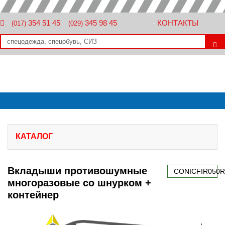
354 51 45
345 98 45
КОНТАКТЫ
(017)
(029)
-
КАТАЛОГ
Вкладыши противошумные
CONICFIR050R
многоразовые со шнурком +
контейнер