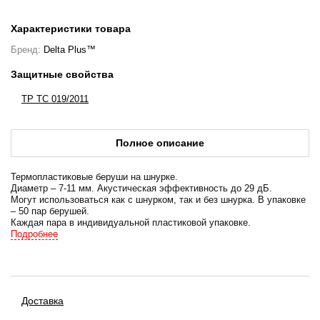
Характеристики товара
Бренд:
Delta Plus™
Защитные свойства
ТР ТС 019/2011
Полное описание
Термопластиковые беруши на шнурке.
Диаметр – 7-11 мм. Акустическая эффективность до 29 дБ.
Могут использоваться как с шнурком, так и без шнурка. В упаковке
– 50 пар берушей.
Каждая пара в индивидуальной пластиковой упаковке.
Подробнее
Снижение уровня шума среднее (SNR) на 29 дБ
Снижение уровня высокочастотного шума (H) на 29 дБ
Снижение уровня среднечастотного шума (M) на 27 дБ
Снижение уровня низкочастотного шума (L) на 24 дБ
Доставка