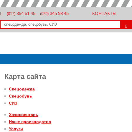
354 51 45
345 98 45
КОНТАКТЫ
(017)
(029)
-
Карта сайта
Спецодежда
Спецобувь
СИЗ
Хозинвентарь
Наше производство
Услуги