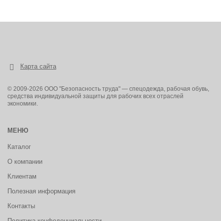
Карта сайта
© 2009-2026 ООО "Безопасность труда" — спецодежда, рабочая обувь,
средства индивидуальной защиты для рабочих всех отраслей
экономики.
МЕНЮ
Каталог
О компании
Клиентам
Полезная информация
Контакты
Политика конфеденциальности