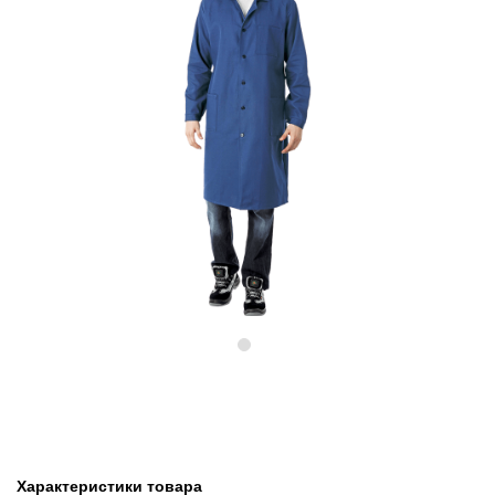
Предыдущий
Следу
Характеристики товара