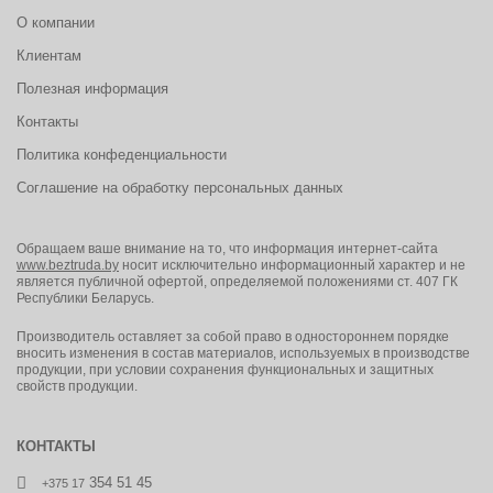
Подкладка из полотна DERMODRY COOLMAX (Дермодрай
О компании
Кулмакс) иONSTEAM (ОнСтим) отводит влагу отстопы и
обеспечивает комфорт при носке.
Клиентам
Вкладная формованная стелька BIOTEC (Биотек) из полотна
DERMODRY COOLMAX иполиуретана отводит влагу отстопы и
Полезная информация
обеспечивает комфорт при носке.
Контакты
Колодка имеет оптимальные полнотно-размерные
характеристики для защитной обуви, эксплуатируемой влетний
Политика конфеденциальности
ивесенне-осенний периоды, обеспечивает комфорт идает
возможность работать целый день, не испытывая дискомфорта и
Соглашение на обработку персональных данных
усталости.
Назначение: для работы в нефтегазовой, горнодобывающей,
Обращаем ваше внимание на то, что информация интернет-сайта
энергетической, химической промышленности, натранспорте и
www.beztruda.by
носит исключительно информационный характер и не
вагропромышленном комплексе.
является публичной офертой, определяемой положениями ст. 407 ГК
Республики Беларусь.
Производитель оставляет за собой право в одностороннем порядке
вносить изменения в состав материалов, используемых в производстве
продукции, при условии сохранения функциональных и защитных
свойств продукции.
КОНТАКТЫ
354 51 45
+375 17