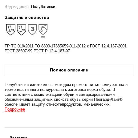
Вид изделия:
Полуботинки
Защитные свойства
ТР ТС 019/2011 ТО 8800-17385659-011-2012 к ГОСТ 12.4.137-2001
ГОСТ 28507-99 ГОСТ Р 12.4.187-97
Полное описание
Полуботинки изготовлены методом прямого литья полиуретана и
термопластичного полиуретана к заготовке верха обуви. В
соответствии с комплектацией обуви и замаркированными
обозначениями защитных свойств обувь серии Неогард-Лайт®
обеспечивает защиту отнефтепродуктов, механических
воздействий, от скольжения по мокрым изажиренным
Подробнее
поверхностям, от общих производственных загрязнений.
Материал верха обуви–, натуральная кожа толщиной 1,6–,1,8мм
с отделкой изсовременных обувных материалов, что
обеспечивает необходимые защитные функции обуви