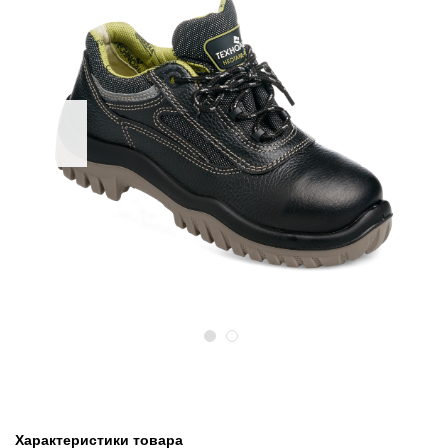
Предыдущий
Следу
Характеристики товара