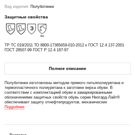
Вид изделия:
Полуботинки
Защитные свойства
ТР ТС 019/2011 ТО 8800-17385659-010-2012 к ГОСТ 12.4.137-2001
ГОСТ 28507-99 ГОСТ Р 12.4.187-97
Полное описание
Полуботинки изготовлены методом прямого литьяполиуретана и
термопластичного полиуретана к заготовке верха обуви. В
соответствии с комплектацией обуви и замаркированными
обозначениями защитных свойств обувь серии Неогард-Лайт®
обеспечивает защиту отнефтепродуктов, механических
воздействий, от скольжения по мокрым изажиренным
Подробнее
поверхностям, от общих производственных загрязнений.
Материал верха обуви –, натуральная кожа толщиной 1,6–,1,8мм
с отделкой изсовременных обувных материалов, что
обеспечивает необходимые защитные функции обуви