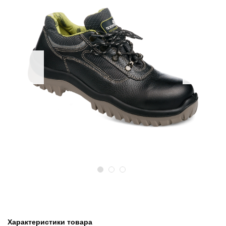
Предыдущий
Следу
Характеристики товара