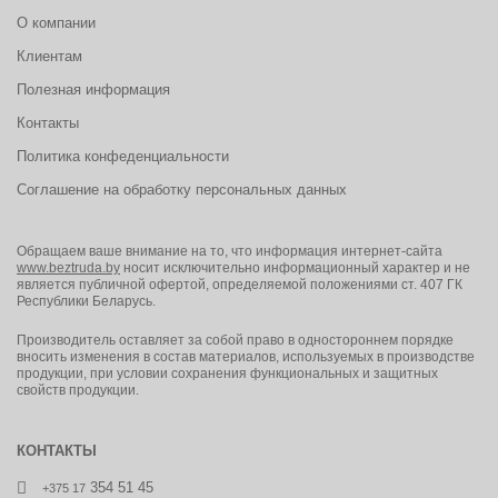
Подкладка из полотна DERMODRY COOLMAX (Дермодрай
О компании
Кулмакс) иONSTEAM (Он Стим) отводит влагу от стопы и
обеспечивает комфорт при носке.
Клиентам
Вкладная формованная стелька BIOTEC (Биотек) из полотна
DERMODRY COOLMAX иполиуретана отводит влагу от стопы и
Полезная информация
обеспечивает комфорт при носке.
Контакты
Колодка имеет оптимальные полнотно-размерные
характеристики для защитной обуви, эксплуатируемой влетний
Политика конфеденциальности
ивесенне-осенний периоды, обеспечивает комфорт идает
возможность работать целый день, не испытывая дискомфорта и
Соглашение на обработку персональных данных
усталости.
Назначение: для работы в нефтегазовой, горнодобывающей,
Обращаем ваше внимание на то, что информация интернет-сайта
энергетической, химической промышленности, натранспорте и
www.beztruda.by
носит исключительно информационный характер и не
вагропромышленном комплексе.
является публичной офертой, определяемой положениями ст. 407 ГК
Республики Беларусь.
Производитель оставляет за собой право в одностороннем порядке
вносить изменения в состав материалов, используемых в производстве
продукции, при условии сохранения функциональных и защитных
свойств продукции.
КОНТАКТЫ
354 51 45
+375 17