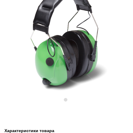
Предыдущий
Следу
Характеристики товара