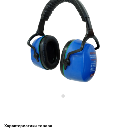
Предыдущий
Следу
Характеристики товара