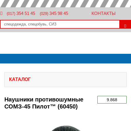
354 51 45
345 98 45
КОНТАКТЫ
(017)
(029)
-
КАТАЛОГ
Наушники противошумные
9.868
СОМЗ-45 Пилот™ (60450)